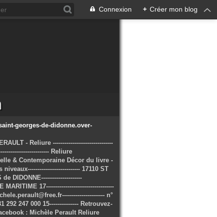
Connexion
+
Créer mon blog
m
ULT - Reliure -------------------------------
--------------------------- Reliure
elle & Contemporaine Décor du livre -
niveaux--------------------------- 17110 ST
 DIDONNE---------------------
RITIME 17-----------------------------------
hele.perault@free.fr---------------------- n°
 292 247 000 15--------------- Retrouvez-
acebook : Michèle Perault Reliure