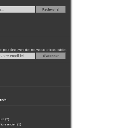
Recherche
Recherche!
 pour être averti des nouveaux articles publiés.
Email
finés
iure
(2)
 livre ancien
(1)