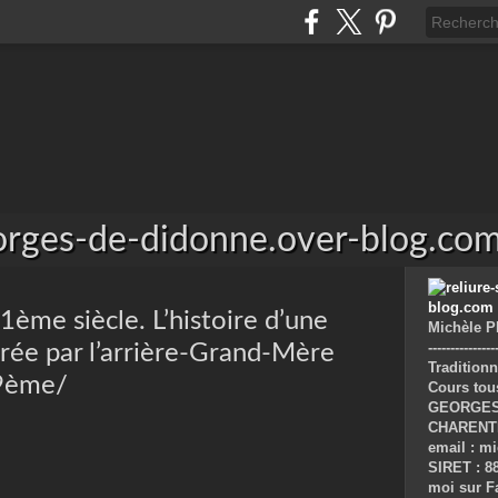
eorges-de-didonne.over-blog.co
ème siècle. L’histoire d’une
Michèle PERA
--------------
strée par l’arrière-Grand-Mère
Traditionn
19ème/
Cours tous 
GEORGES de
CHARENTE MA
email : mic
SIRET : 881
moi sur F