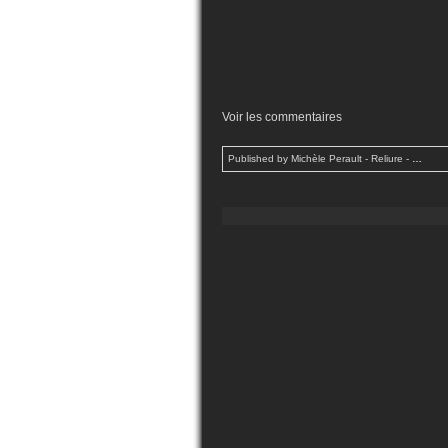
Voir les commentaires
Published by Michèle Perault - Reliure
-
…