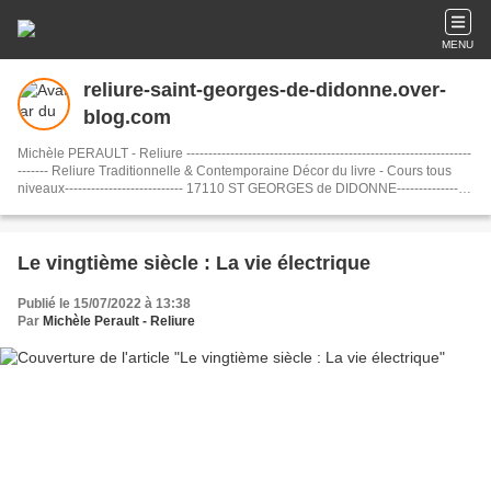
MENU
reliure-saint-georges-de-didonne.over-
blog.com
Michèle PERAULT - Reliure -----------------------------------------------------------------
------- Reliure Traditionnelle & Contemporaine Décor du livre - Cours tous
niveaux--------------------------- 17110 ST GEORGES de DIDONNE-----------------
---- CHARENTE MARITIME 17----------------------------------- email :
michele.perault@free.fr---------------------- n° SIRET : 881 292 247 000 15-------
-------- Retrouvez-moi sur Facebook : Michèle Perault Reliure
Le vingtième siècle : La vie électrique
Publié le 15/07/2022 à 13:38
Par
Michèle Perault - Reliure