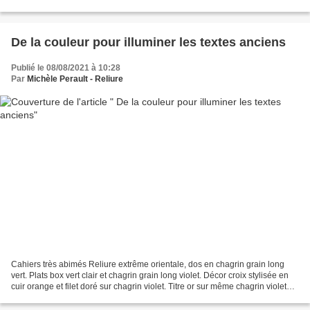
squash, l'atelier se trouve juste à...
De la couleur pour illuminer les textes anciens
Publié le 08/08/2021 à 10:28
Par
Michèle Perault - Reliure
Cahiers très abimés Reliure extrême orientale, dos en chagrin grain long
vert. Plats box vert clair et chagrin grain long violet. Décor croix stylisée en
cuir orange et filet doré sur chagrin violet. Titre or sur même chagrin violet
Gardes intérieures...