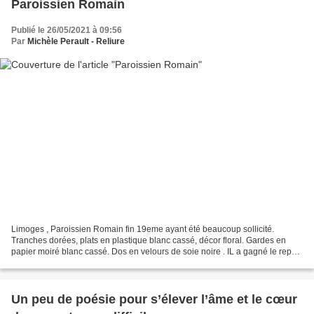
Paroissien Romain
Publié le 26/05/2021 à 09:56
Par
Michèle Perault - Reliure
Limoges , Paroissien Romain fin 19eme ayant été beaucoup sollicité.
Tranches dorées, plats en plastique blanc cassé, décor floral. Gardes en
papier moiré blanc cassé. Dos en velours de soie noire . IL a gagné le repos
dans une bibliothèque .
Un peu de poésie pour s’élever l’âme et le cœur