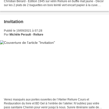
Christian Bérard - Edition 1945 sur vélin Reliure en buffle mat jaune - Décor
sur les 2 plats de 2 baguettes en bois teinté vert encart papier à la cuve.
Contre plat papier à la cuve...
Invitation
Publié le 19/09/2021 à 07:28
Par
Michèle Perault - Reliure
Venez masqués aux portes ouvertes de l’Atelier Reliure Cours et
Restauration du livre et BD Gel à l’entrée de l’atelier. N’oubliez pas votre
pass sanitaire Chemin pour venir jusqu’à nous. Suivre itinéraire salle de